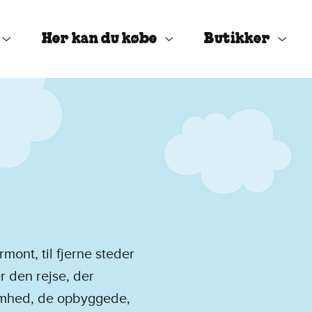
Her kan du købe
Butikker
mont, til fjerne steder
r den rejse, der
somhed, de opbyggede,