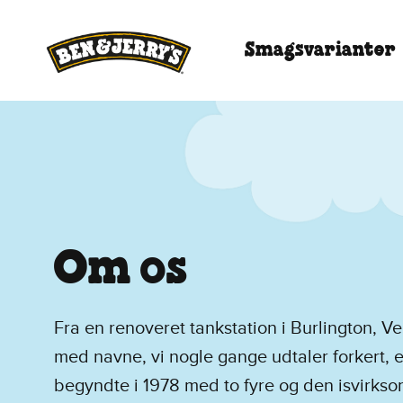
Spring til hovedindhold
Spring til sidefod
Smagsvarianter
Om os
Fra en renoveret tankstation i Burlington, Ver
med navne, vi nogle gange udtaler forkert, e
begyndte i 1978 med to fyre og den isvirk