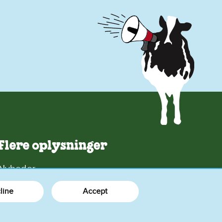
Flere oplysninger
Nyheder
Om os
line
Accept