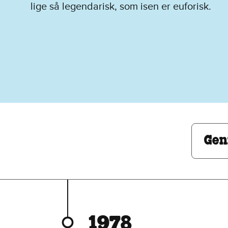
lige så legendarisk, som isen er euforisk.
Gennem årtierne:
Gen
1978