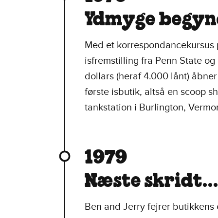
Ydmyge begyn
Med et korrespondancekursus p
isfremstilling fra Penn State og
dollars (heraf 4.000 lånt) åbne
første isbutik, altså en scoop s
tankstation i Burlington, Vermo
1979
Næste skridt..
Ben and Jerry fejrer butikkens