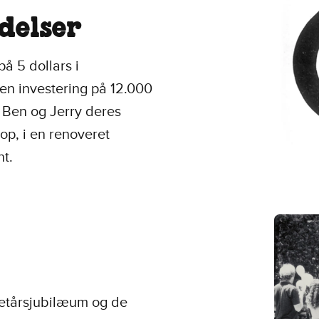
delser
å 5 dollars i
 en investering på 12.000
r Ben og Jerry deres
hop, i en renoveret
nt.
.
 etårsjubilæum og de