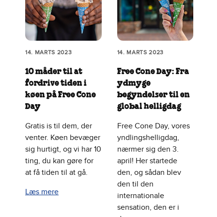
14. MARTS 2023
14. MARTS 2023
10 måder til at
Free Cone Day: Fra
fordrive tiden i
ydmyge
køen på Free Cone
begyndelser til en
Day
global helligdag
Gratis is til dem, der
Free Cone Day, vores
venter. Køen bevæger
yndlingshelligdag,
sig hurtigt, og vi har 10
nærmer sig den 3.
ting, du kan gøre for
april! Her startede
at få tiden til at gå.
den, og sådan blev
den til den
Læs mere
internationale
sensation, den er i