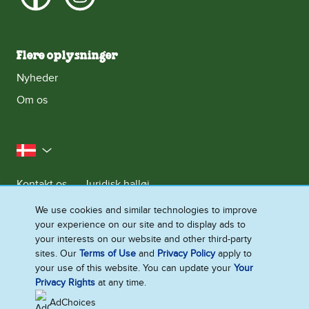
Flere oplysninger
Nyheder
Om os
Danmark
Kontakt os
Juridisk halløj
Meddelelse om databeskyttelse
We use cookies and similar technologies to improve
your experience on our site and to display ads to
Cookie-meddelelse
Adgang for alle
Sitemap
your interests on our website and other third-party
Se Fødevarestyrelsens Smiley-Rapporter
sites. Our
Terms of Use
and
Privacy Policy
apply to
your use of this website. You can update your
Your
Ændre Indstillingerne
Privacy Rights
at any time.
AdChoices